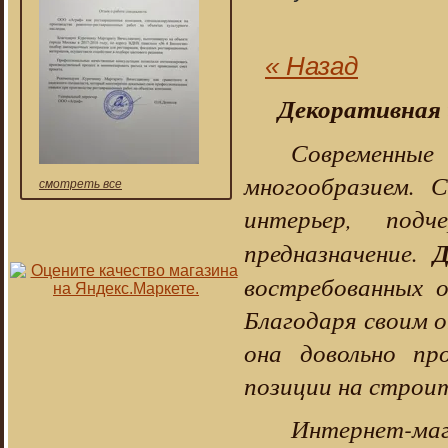
« Назад
Декоративная 
Современны
многообразием. 
смотреть все
интерьер, п
одч
Д
предназначение.
востребованных о
Благодаря своим 
она довольно пр
позиции на строит
Интернет-ма