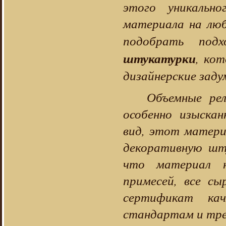
этого уникально
материала на лю
подобрать по
штукатурки
, ко
дизайнерские заду
Объемные ре
особенно изыска
вид, этот матери
декоративную шт
что материал н
примесей, все сы
сертификат ка
стандартам и тре