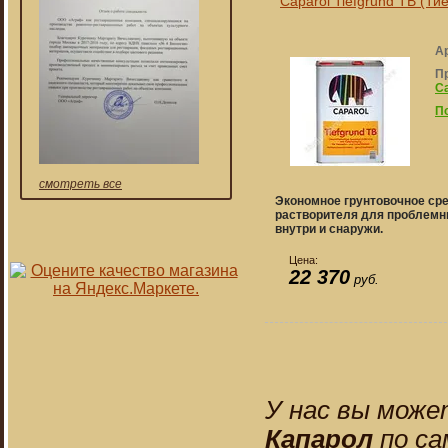
Сaparol Tiefgrund TB (Ти
А
П
Ca
П
смотреть все
Экономное грунтовочное сре
растворителя для проблемн
внутри и снаружи.
Цена:
22 370
руб.
У нас вы може
Капарол
по са