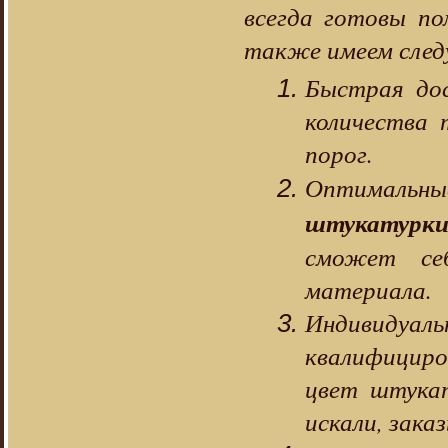
всегда готовы по
также имеем след
Быстрая дос
количества 
порог.
Оптимал
штукатурк
сможет себ
материала.
Индивидуа
квалифицир
цвет штукат
искали, зака